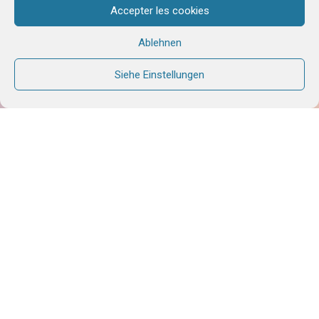
Accepter les cookies
Ablehnen
Siehe Einstellungen
Einführung für eine Adventszeit in der Familie
Wir laden Euch ein, Euch als
Familie zusammenfinden,
vielleicht mit einem Kakao
und Keksen, an einem
schönen Platz in der
Wohnung.
Als Einstimmung könntet Ihr