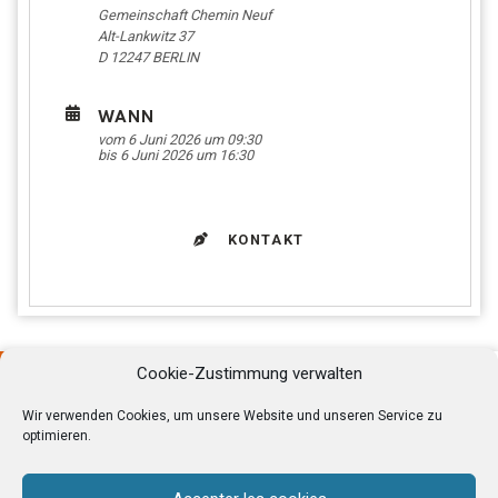
Gemeinschaft Chemin Neuf
Alt-Lankwitz 37
D 12247
BERLIN
WANN
vom 6 Juni 2026 um 09:30
bis 6 Juni 2026 um 16:30
KONTAKT
PROGRAMM
INFORMATIONEN
Cookie-Zustimmung verwalten
Wir verwenden Cookies, um unsere Website und unseren Service zu
optimieren.
An einem KANA-Paar-Tag können Paare sich
eine kleine Auszeit nehmen und die Hektik
des Alltags hinter sich lassen.