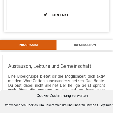
KONTAKT
PROGRAMM
INFORMATION
Austausch, Lektüre und Gemeinschaft
Eine Bibelgruppe bietet dir die Möglichkeit, dich aktiv
mit dem Wort Gottes auseinanderzusetzen. Das Beste:
Du bist dabei nicht alleine! Der heilige Geist spricht
auch über die anderen zu dir und es kann sehr
bereichernd sein, sich im Austausch mit der Bibel zu
Cookie-Zustimmung verwalten
beschäftigen.
Wir verwenden Cookies, um unsere Website und unseren Service zu optimier
Die Gruppen treffen sich jeweils einmal die Woche,
verbringen Zeit miteinander und beschäftigen sich