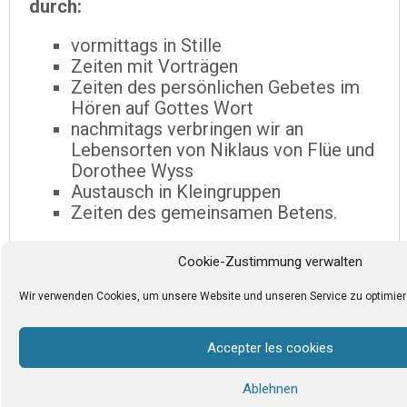
durch:
vormittags in Stille
Zeiten mit Vorträgen
Zeiten des persönlichen Gebetes im
Hören auf Gottes Wort
nachmitags verbringen wir an
Lebensorten von Niklaus von Flüe und
Dorothee Wyss
Austausch in Kleingruppen
Zeiten des gemeinsamen Betens.
Die Vorträge werden in deutscher und
Cookie-Zustimmung verwalten
französischer Sprache gehalten mit
Übersetzung.
Wir verwenden Cookies, um unsere Website und unseren Service zu optimier
Die Einkehrtage werden von einem Team
der Gemeinschaft Chemin Neuf geleitet.
Accepter les cookies
Hier können Sie den flyer dieser
Ablehnen
Einkehrtage herunterladen
.