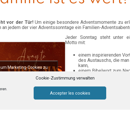
ht vor der Tür!
Um einige besondere Adventsmomente zu erle
 an jedem der vier Adventssonntage ein Familien-Adventsabente
Jeder Sonntag steht unter 
Motto mit:
einem inspirierenden Vort
des Austauschs, die man 
kann,
r, um Marketing-Cookies zu
einem Bibelwort zum Na
nd diesen Inhalt zu aktivieren
einem Video-Erfahrungsbe
Cookie-Zustimmung verwalten
Familie,
einer Herausforderung, di
eren.
annehmen kann.
Accepter les cookies
en Untertiteln bei YouTube: