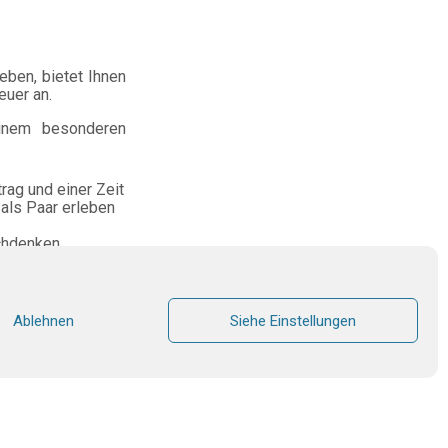
ben, bietet Ihnen
uer an.
einem besonderen
rag und einer Zeit
als Paar erleben
chdenken,
richt einer
e man als Familie
Ablehnen
Siehe Einstellungen